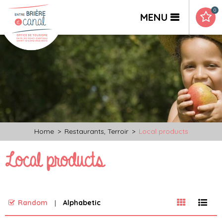
0
MENU
Home
>
Restaurants, Terroir
>
Local products
Local products
Random
Alphabetic